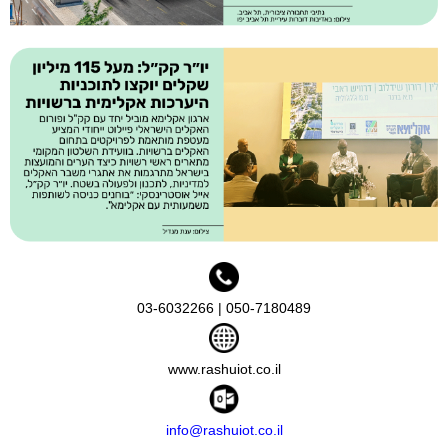
050-7180489 | 03-6032266
www.rashuiot.co.il
info@rashuiot.co.il