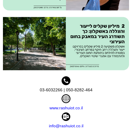
050-8282-464 | 03-6032266
www.rashuiot.co.il
info@rashuiot.co.il