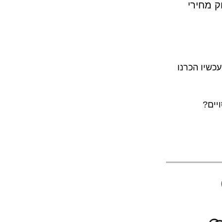
יך השתמשתי ב־AI כדי לבדוק מחירי
רה - והפעם מדובר ב־ElevenLabs, שעד עכשיו הכרנו
יים?