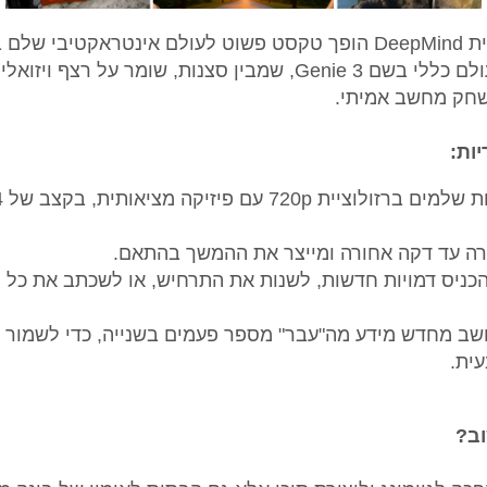
הכלי החדש מבית DeepMind הופך טקסט פשוט לעולם אינטראקטיבי ש
מדובר במודל עולם כללי בשם Genie 3, שמבין סצנות, שומר על רצף ויז
משחק מחשב אמיתי.
יות:
קרה עד דקה אחורה ומייצר את ההמשך בהתאם.
כניס דמויות חדשות, לשנות את התרחיש, או לשכתב את כל ה
שב מחדש מידע מה"עבר" מספר פעמים בשנייה, כדי לשמור על
ית.
וב?