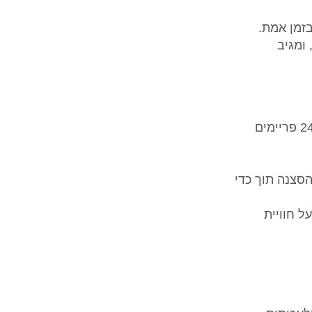
לם בזמן אמת.
ואלי, ומגיב
יוצר עולמות שלמים ברזולוציית 720p עם פיזיקה מציאותית, בקצב של 24 פריימים
סצנה תוך כדי
 חוויית