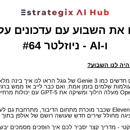
 את השבוע עם עדכונים על 
ו-AI - ניוזלטר #64
היה לנו השבוע?
השבוע, כלים חדשים כמו Genie 3 של גוגל הראו לנו איך בינ
 עולמות שלמים בזמן אמת. ואם כבר לייב אז ממש ברגע
(20:00) OpenAI מעלה הילוך ומשיקה את GPT-5 
​בנוסף, ElevenLabs שכבר מוכרת מתחום הדיבור, מתרחבת גם ל
ציגה מחולל שירים חדש שעושה רושם של אולפן בתוך 
טי - מדריך קצר יסביר לכם איך הופכים מסמכים יבש