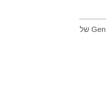
גוגל יוצרת עולמות מדומיינים בלייב עם Genie 3 של