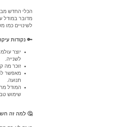
לשינויים כמו 
🔑 נקודות עיקר
לשנייה.
⁠זוכר מה 
⁠מאפשר לה
תנועה.
⁠המודל מח
שימוש טבע
🤔 למה זה חש