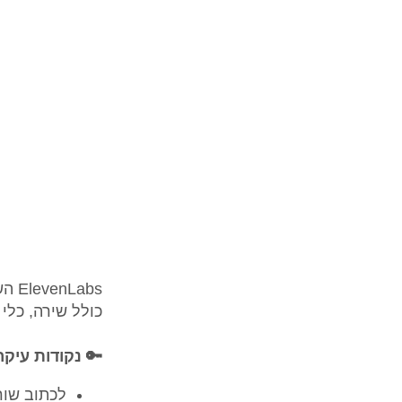
כולל שירה, כלי 
🔑 נקודות עיקר
⁠לכתוב שו