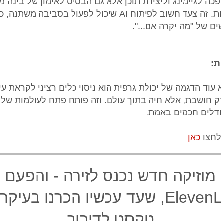
פכה לגיימינג וליצירת תוכן אלא גם הבסיס לאימון של בינה 
שמגיבה למציאות. זה צעד חשוב לפיתוח AI שיכול לפעול בסביבה
ם של "מה יקרה אם...".
ת:
 הוא לא עוד הדגמה של יכולת גרפית הוא ניסוי כלים רציני לקראת ע
ק חושבת, אלא חיה בתוך עולם. וזה פותח פתח לעולמות שלמ
ודלים חכמים באמת.
לחצו
כאן
מוזיקה חדש נכנס לזירה - והפעם 
ב־ElevenLabs, שעד עכשיו הכרנו בעי
טקסט לדיבור