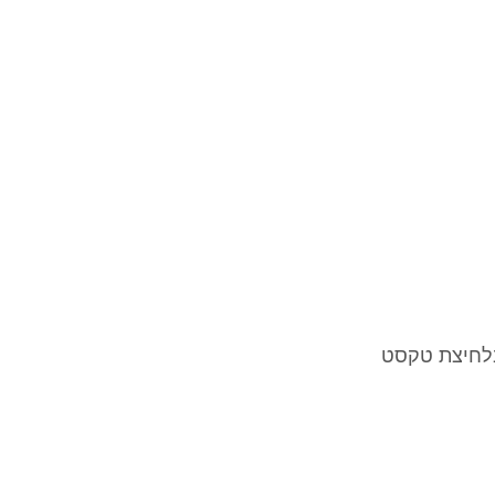
ר ליצור מוזיקה בלחיצת טקסט