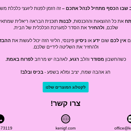
 שבו הכסף מתחיל לנהל אתכם –
זה הזמן לפנות ליועצי כלכלת מש
תח
את כל ההוצאות וההכנסות,
לבנות
תוכנית הבראה ריאלית שמתאי
שלכם,
ולהחזיר
את הסדר למערכת הכלכלית של הבית.
ם
אין לכם
שום
ידע
או
ניסיון
פיננסי, הליווי הזה יכול לעשות את
ההבד
ולהחזיר את השליטה לידיים שלכם.
כשהחשבון
מסודר
והלב
רגוע
, לאהבה יש מרחב
לפרוח באמת
.
חג אהבה שמח, יציב ומלא בשפע -
בכיס ובלב!
לקטלוג המוצרים שלנו
צרו קשר!
473119​
kenigf.com
office@k