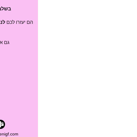
בשלב
הם יעזרו לכם
לנ
גם א
enigf.co​m