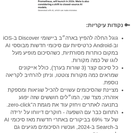
🔑 נקודות עיקריות:
גוגל החלה להפיץ בארה״ב ביישומי Discover ב-iOS
וב‑Android כרטיסיות עם סיכומי חדשות מבוססי AI
במקום כותרות מסורתיות, כשהסיכום מופיע מעל
לוגו של כמה מקורות.
כל סיכום קצר (3 שורות בערך), כולל אייקונים
שמראים כמה מקורות צוטטו, וניתן להרחיב לקריאה
נוספת.
מציינת שהסיכומים עשויים להכיל שגיאות ומספקת
אזהרה; מצד שני, המו״לים חוששים שזה יפגע
בתנועה לאתרים ויחזק עוד את מגמת ה־zero‑click.
התחום כבר עם השפעה - חוקרים דיווחו על ירידה
של עד 69% בביקורים באתרי חדשות מאז סיכומי AI
ב‑Search ב‑2024, ועכשיו הסיכומים מגיעים גם