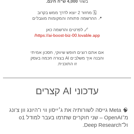
בשווי
4,000 ש"ח חינם.
🗓 מחזור 2 יוצא לדרך ממש בקרוב
📍 ההרשמה פתוחה והמקומות מוגבלים
🔗 לפרטים והרשמה כאן
https://ai-boost-biz-00.lovable.app/
אם אתם רוצים חופש שיווקי, חסכון אמיתי
והבנה איך משלבים AI בצורה חכמה בעסק
זו התוכנית.
עדכוני AI קצרים
🧠 Meta גייסה לשורותיה את ג׳ייסון ווי ו־היונג וון צ’ונג
מ־OpenAI – שני חוקרים שתרמו בעבר למודל o1
ול־Deep Research.