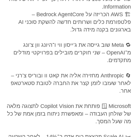
Information.
🏗️ AWS הכריזה על Bedrock AgentCore –
פלטפורמת כלים ושרותים חדשה להשקת סוכני AI
בארגונים בקנה מידה גדול.
🔁 Meta שוב גייסה את ג’ייסון ווי ו־היונג וון צ’ונג
מ־OpenAI – שני חוקרים מובילים בפרויקטי מודלים
מתקדמים.
🔄 Anthropic מחזירה אליה את קאט וו ובוריס צ’רני –
לאחר שעזבו לזמן קצר את החברה לטובת סטארטאפ
אחר.
🪟 Microsoft פותחת את Copilot Vision לתצוגה מלאה
של שולחן העבודה – ומאפשרת ניתוח בזמן אמת של כל
מה שעל המסך.
✂️ Scale AI מקצצת כוח אדם ב־14% – לא
חר השקעה