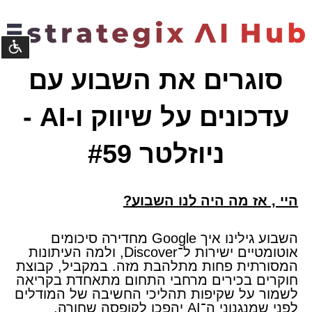
נגישו
סוגרים את השבוע עם
©
עדכונים על שיווק ו-AI -
קומסטא
פיתוח
מערכות
ניוזלטר #59
​היי
,
אז מה היה לנו השבוע?
השבוע גילינו איך Google מחדירה סיכומים
אוטומטיים ישירות ל־Discover, ולמה העיתונות
המסורתית פחות מתלהבת מזה. במקביל, קבוצת
חוקרים בכירים מרחבי התחום מתאחדת בקריאה
לשמור על שקיפות תהליכי החשיבה של המודלים
לפני שמנגנוני ה־AI יהפכו לקופסה שחורה.