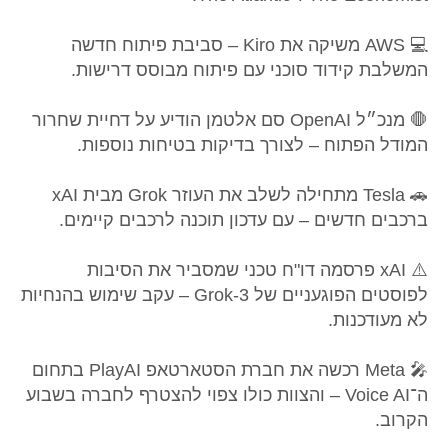
💻 AWS משיקה את Kiro – סביבת פיתוח חדשה
המשלבת קידוד סוכני עם פיתוח מבוסס דרישות.
🛑 מנכ״ל OpenAI סם אלטמן הודיע על דחיית שחרור
המודל הפתוח – לצורך בדיקות בטיחות נוספות.
🚗 Tesla מתחילה לשלב את העוזר Grok מבית xAI
ברכבים חדשים – עם עדכון תוכנה לרכבים קיימים.
⚠️ xAI פרסמה דו"ח טכני שמסביר את הסיבות
לפוסטים הפוגעניים של Grok-3 – עקב שימוש בהנחיות
לא מעודכנות.
🎤 Meta רכשה את חברת הסטארטאפ PlayAI בתחום
ה־Voice AI – והצוות כולו צפוי להצטרף לחברה בשבוע
הקרוב.