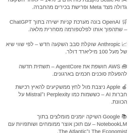
גדולה מצד Meta ופרישת בכירים מהחברה.
🛒 OpenAI בונה מערכת קניות ישירה בתוך ChatGPT
– שתהפוך אותו לפלטפורמה מסחרית מלאה.
📈 Anthropic שוקלת סבב השקעה חדש – לפי שווי שיא
של מעל 100 מיליארד דולר.
🧰 AWS חושפת את AgentCore – תשתית חדשה
להפעלת סוכנים חכמים בארגונים.
🍎 Apple ניצבת מול לחץ ממשקיעים להאיץ רכישת
חברות AI – כששמות כמו Perplexity ו־Mistral על
הכוונת.
📚 Google השיקה יומנים מומלצים בתוך
NotebookLM – עם תוכן אוצר ממומחים ושותפויות עם
The Economist ו־The Atlantic.