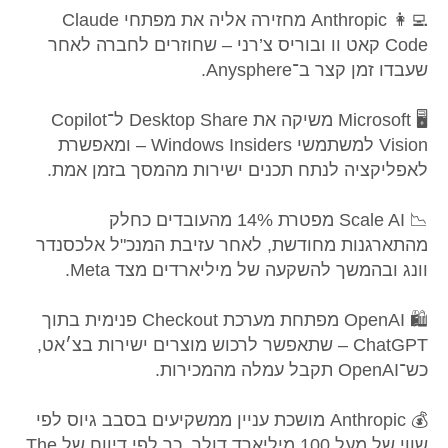
👩‍💻 Anthropic מחזירה אליה את מפתחי Claude
Code קאט וו ובוריס צ’רני – שחוזרים לחברה לאחר
שעבדו זמן קצר ב־Anysphere.
🖥️ Microsoft משיקה את Desktop Share ל־Copilot
Vision למשתמשי Windows Insiders – ומאפשרת
לאפליקציה לנתח תכנים ישירות מהמסך בזמן אמת.
📉 Scale AI מפטרת 14% מהעובדים כחלק
מהתארגנות מחודשת, לאחר עזיבת המנכ"ל אלכסנדר
וונג ובהמשך להשקעה של מיליארדים מצד Meta.
🛍️ OpenAI מפתחת מערכת Checkout פנימית בתוך
ChatGPT – שתאפשר לרכוש מוצרים ישירות בצ׳אט,
כש־OpenAI תקבל עמלה מהמכירות.
💰 Anthropic מושכת עניין ממשקיעים בסבב גיוס לפי
שווי של מעל 100 מיליארד דולר, כך לפי דיווח של The