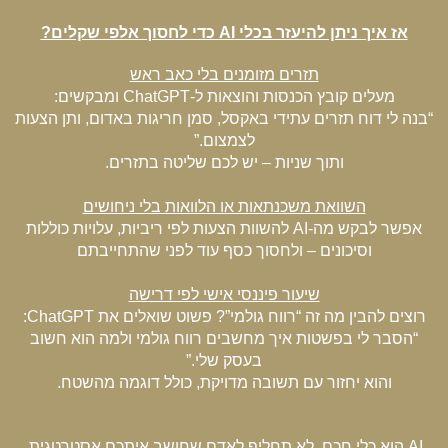
אז איך ניתן להיעזר בכלי AI כדי לחסוך אלפי שקלים?
תזרים מזומנים בלי כאב ראש
מעלים קובץ הכנסות והוצאות ל-ChatGPT ומבקשים:
“בנה לי דוח תזרים עתידי באקסל, סמן חריגות באדום, ותן הצעות
לצמצום.”
ותוך שניות – יש לכם שליטה בתזרים.
השוואת משכנתאות או הלוואות בלי ניחושים
אפשר לבקש מה-AI להשוות הצעות לפי ריביות, עלויות כוללות
וסיכונים – ולחסוך כסף עוד לפני שהתחייבתם
שיעור פיננסי אישי לפי דרישה
רוצים להבין מה זה “רווח גולמי”? פשוט שואלים את ChatGPT:
“הסבר לי בפשטות איך מחשבים רווח גולמי ולמה הוא חשוב
בעסק שלי.”
והוא יחזור עם תשובה מדויקת, כולל דוגמה מהשטח.
AI הוא כלי חכם, לא תחליף לאדם שחושב איתכם אסטרטגית.