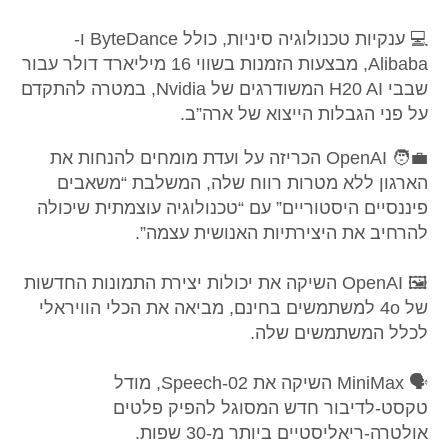
💻 ענקיות טכנולוגיה סיניות, כולל ByteDance ו-
Alibaba, מבצעות הזמנות בשווי 16 מיליארד דולר עבור
שבבי H20 AI המשודרגים של Nvidia, במטרה להתקדם
על פני הגבלות הייצוא של ארה”ב.
🧑‍💼 OpenAI הכריזה על ועדת מומחים להנחות את
הארגון ללא מטרות רווח שלה, המשלבת “משאבים
פיננסיים היסטוריים” עם “טכנולוגיה עוצמתית שיכולה
להרחיב את היצירתיות האנושית עצמה”.
🖼️ OpenAI השיקה את יכולות יצירת התמונות החדשות
של 4o למשתמשים בחינם, מביאה את הכלי הוויראלי
לכלל המשתמשים שלה.
🗣️ MiniMax השיקה את Speech-02, מודל
טקסט-לדיבור חדש המסוגל להפיק פלטים
אולטרה-ריאליסטיים ביותר מ-30 שפות.