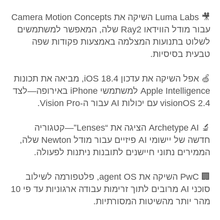
🎥 Luma Labs השיקה את Camera Motion Concepts
עבור מודל הווידאו Ray2 שלה, המאפשר למשתמשים
לשלוט בתנועות המצלמה באמצעות פקודות שפה
טבעית בסיסיות.
🍏 אפל השיקה את עדכון iOS 18.4, מביאה את תכונות
Apple Intelligence למשתמשי iPhone באירופה—לצד
visionOS 2.4 עם יכולות AI עבור ה-Vision Pro.
🔬 Archetype AI הציגה את “Lenses”—קטגוריה
חדשה של יישומי AI פיזיים עבור מודל Newton שלה,
הממירים נתוני חיישנים לתובנות ניתנות לפעולה.
🏢 PwC השיקה את agent OS, פלטפורמה לשילוב
סוכני AI מרובים לתוך זרימות עבודה ארגוניות עד פי 10
מהר יותר מהשיטות המסורתיות.