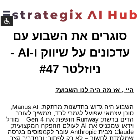
נגישו
סוגרים את השבוע עם
©
עדכונים על שיווק ו-AI -
קומסטא
פיתוח
מערכות
ניוזלטר #47
​היי
,
אז מה היה לנו השבוע?
השבוע היה גדוש בחדשנות מרתקת: Manus AI,
סוכן עצמאי שפועל לגמרי לבד, ממשיך לעורר
הדים ברשת; Runway חושפת את Gen-4 – מודל
וידאו שמכניס את AI לעולם ההפקה המקצועית;
Claude מבית Anthropic עובר לקמפוסים בגרסה
שמלמדת לחשוב – לא רק לפתור; ובמדריך קצר