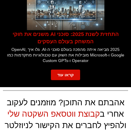
התחזית לשנת 2025: סוכני AI משנים את חוקי
המשחק בעולם העסקים
2025 מביאה איתה מהפכה בעולם סוכני ה-AI. גלו איך OpenAI,
Google ו-Microsoft מובילות את השוק עם טכנולוגיות מתקדמות כמו
Operator ו-Custom GPTs
קראו עוד
אהבתם את התוכן? מוזמנים לעקוב
אחרי ב
קבוצת ווטסאפ השקטה שלי
ולהפיץ לחברים את הקישור לניוזלטר