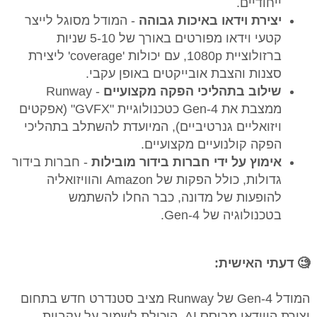
ייחודיים. ​
יצירת וידאו באיכות גבוהה
- המודל מסוגל לייצר
קטעי וידאו מפורטים באורך של 5-10 שניות
ברזולוציית 1080p, עם יכולות 'coverage' ליצירת
סצנות והצבת אובייקטים באופן עקבי. ​
⁠⁠​שילוב בתהליכי הפקה מקצועיים
- Runway
ממצבת את Gen-4 כטכנולוגיית "GVFX" (אפקטים
ויזואליים גנרטיביים), המיועדת להשתלב בתהליכי
הפקה קולנועיים מקצועיים.
אימוץ על ידי חברות בידור מובילות
- ​חברות בידור
גדולות, כולל הפקות של Amazon והוויזואליה
להופעות של מדונה, כבר החלו להשתמש
בטכנולוגיה של Gen-4. ​
🧐 דעתי האישית:
המודל Gen-4 של Runway מציב סטנדרט חדש בתחום
יצירת הווידאו מבוסס AI. היכולת לשמור על עקביות