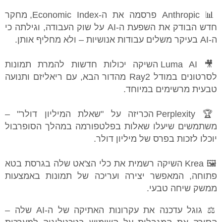
📊 Anthropic פרסמה את ה-Economic Index, מחקר
חדש הבודק את השפעת ה-AI על שוק העבודה, וגילתה כי
ה-AI בעיקר משלים עבודות אנושיות – ולא מחליף אותן.
🎥 Luma AI השיקה יכולות חדשות להמרת תמונות
לסרטונים במודל Ray2 מהדור הבא, עם ריאליזם ותנועה
טבעית מרשימים במיוחד.
🏆 Perplexity הכריזה על "שאלת המיליון דולר" –
משתמשים שיעלו שאלות בפלטפורמה במהלך הסופרבול
יוכלו לזכות בפרס של מיליון דולר.
🖼️ Krea השיקה רשמית את כלי הצ'אט שלה בגרסת בטא
פתוחה, המאפשר יצירה ועריכה של תמונות באמצעות
ממשק שיחה טבעי.
⚖️ גוגל עדכנה את עקרונות האתיקה של ה-AI שלה –