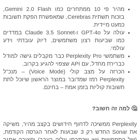
מהיר פי 10 ממתחרים כמו Gemini 2.0 Flash,
בזכות תשתית Cerebras, שמאפשרת הפקת תשובות
כמעט מיידית.
עולה על GPT-4o ו-Claude 3.5 Sonnet במדדים
כמו שביעות רצון משתמשים, דיוק עובדתי וידע
עולמי.
משתמשי Perplexity Pro כבר מקבלים גישה למודל
כברירת מחדל, עם API שצפוי להגיע בקרוב.
הכרזה על מצב קולי (Voice Mode) – מנכ”ל
Perplexity רמז שמדובר במוצר הראשון שיוכל לתת
תשובות קוליות בזמן אמת – בחינם.
🤔 למה זה חשוב?
Perplexity ממשיכה לדחוף חידושים בקצב מהיר, משיקה
את Sonar החדש רק 3 שבועות לאחר הגרסה הקודמת,
(של התממשות api שכתבתי עליה בעבר) ומציבה אתגר