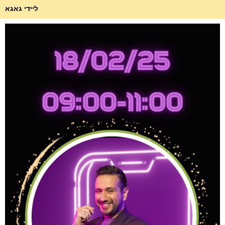
ליידי גאגא