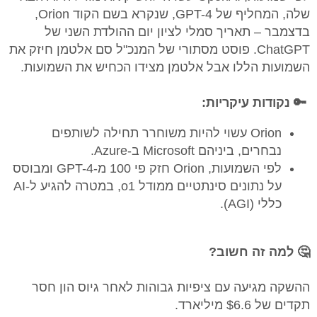
שלה, המחליף של GPT-4, שנקרא בשם הקוד Orion,
בדצמבר – תאריך סמלי לציון יום ההולדת השני של
ChatGPT. פוסט מסתורי של המנכ"ל סם אלטמן חיזק את
השמועות הללו אבל אלטמן מצידו הכחיש את השמועות.
🔑 נקודות עיקריות:
Orion עשוי להיות משוחרר תחילה לשותפים
נבחרים, ביניהם Microsoft ב-Azure.
לפי השמועות, Orion חזק פי 100 מ-GPT-4 ומבוסס
על נתונים סינתטיים ממודל o1, במטרה להגיע ל-AI
כללי (AGI).
🤔 למה זה חשוב?
ההשקה מגיעה עם ציפיות גבוהות לאחר גיוס הון חסר
תקדים של $6.6 מיליארד.