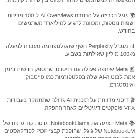
המאפשרות למשתמשים לחזור ולנווט בין שיחות קודמות.
🌍 גוגל הכריזה על הרחבת AI Overviews ל-100 מדינות
ושפות נוספות, ומכוונת להגיע למיליארד משתמשים
בחודש.
📊 מנכ"ל Perplexity חשף שהפלטפורמה מעבדת למעלה
מ-100 מיליון שאילתות בשבוע.
📰 Meta שיתפה פעולה עם רויטרס, שתספק חדשות בזמן
אמת לבוט ה-AI שלה בפלטפורמות כמו פייסבוק
ואינסטגרם.
🎬 דיסני מדווחת על תוכנית AI גדולה שתתמקד בעבודות
VFX ואפקטים דיגיטליים לאחר ההפקה.
📚 Meta הציגה את NotebookLlama, גרסת קוד פתוח של
NotebookLM של גוגל, שהופכת קבצי PDF לפודקאסטים