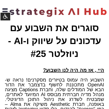
נגישו
סוגרים את השבוע עם
©
עדכונים על שיווק ו-AI -
קומסטא
פיתוח
מערכות
ניוזלטר #25
​היי
,
אז מה היה לנו השבוע?
השבוע היה עמוס בטיזרים מסקרנים! נראה ש-
OpenAI מתכוננת לחשוף בדצמבר את הדור
הבא של המודלים שלה, וחברת Captions מציגה
מנהל מדיה חברתית מבוסס AI המיועד לאתרים,
שמבטיח לשדרג את ניהול התוכן הדיגיטלי.
באופנה, חברת Aesthetic משיקה את Alma –