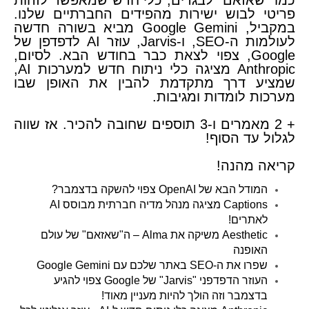
כמו "שאזאם" לבגדים, כלי חדש שמאפשר לזהות
פריטי לבוש ישירות מהפידים החברתיים שלנו.
במקביל, Google Gemini מביא בשורה חדשה
לעולמות ה-SEO, ו-Jarvis, עוזר AI לדפדפן של
Google, צפוי לצאת כבר בחודש הבא. לסיום,
Anthropic מציגה כלי ניתוח חדש למערכות AI,
שמציע דרך מתקדמת להבין את האופן שבו
מערכות לומדות ומגיבות.
​+ 2 מאמרים ו-3 תוספים שחובה להכיר. אז שווה
לגלול עד הסוף!
קריאה מהנה!
המודל הבא של OpenAI צפוי להשקה בדצמבר?
Captions מציגה מנהל מדיה חברתית מבוסס AI
לאתרים!
Aesthetic משיקה את Alma – ה"שאזאם" של עולם
האופנה
שפרו את ה-SEO באתר שלכם עם Google Gemini
העוזר הדפדפני "Jarvis" של Google צפוי להגיע
בדצמבר וזה הולך להיות מעניין מאוד!