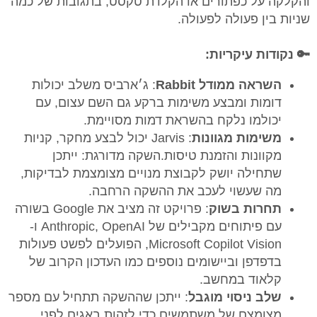
והקלקה על כפתורים או הקלדת טקסט, בתגובות של כמה
שניות בין פעולה לפעולה.
🔑 נקודות עיקריות:
השראה ממודל Rabbit
: ג׳ארביס משלב יכולות
דומות ומבצע משימות ברקע גם השם עצום, עם
יכולמו נלקח בהשראת דמות מסויימת.
משימות מגוונות
: Jarvis יכול לבצע מחקר, קניות
מקוונות והזמנת טיסות.השקה מדורגת: ייתכן
שתחילה יושק לקבוצת מנויים מצומצמת לבדיקות,
מה שעשוי לעכב את ההשקה הרחבה.
תחרות בשוק
: פרויקט זה מציב את Google בשורה
עם פיתוחים מקבילים של Anthropic, OpenAI ו-
Microsoft Copilot Vision, הפועלים לפשט פעולות
בדפדפן וביישומים נוספים כמו העדכון הקרוב של
קלאוד במחשב.
שלב ניסוי מוגבל
: ייתכן שההשקה תתחיל עם מספר
מצומצם של משתמשים כדי לזהות באגים לפני