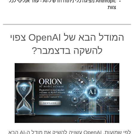
Anthropic מציגה כלי ניתוח חדש ל-AI - עוזר אנליטי לכל
צוות
המודל הבא של OpenAI צפוי
להשקה בדצמבר?
לפי שמועות, OpenAI עשויה להשיק את מודל ה-AI הבא