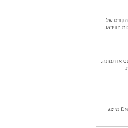
הקודם של
באיכות הווידאו,
.
כשהדור הבא של יצירת וידאו מבוסס AI מתקרב למציאות, Dream Machine 1.5 מייצג