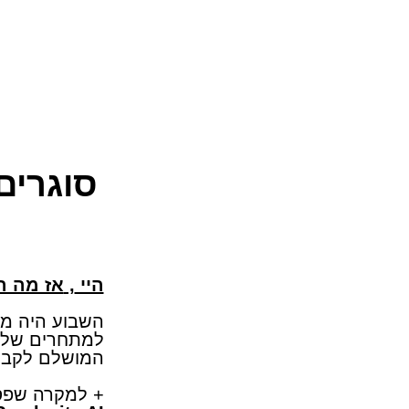
סוגרים
​היי
,
אז מה ה
המושלם לקבלת גישה ל-i
+ למקרה שפס