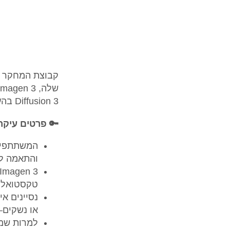
Diffusion 3 בהערכות ביצוע אנושיות.
🔑 פרטים עיקרי
המשתתפים 
והתאמה לה
טקסטואליי
נסיינים אי
או נשקים—א
למרות שמג