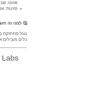
Grok, שביקרו אותו על יצירת תוכן שנוי במחלוקת.
זמינות: אפשר לנסות את 
🤔 למה זה חש
גוגל מתחזקת בת
כלים מובילים א
Luma Labs משיקה את