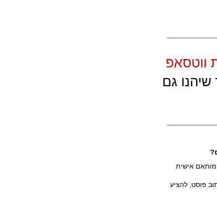
 ווטסאפ
שיהנו גם
ייעל את השיווק שלכם ולהגביר את הפרודוקטיביות? הכירו את GPTs עוזר השיווק AI, מותאם אישית
וב פוסט, להציע