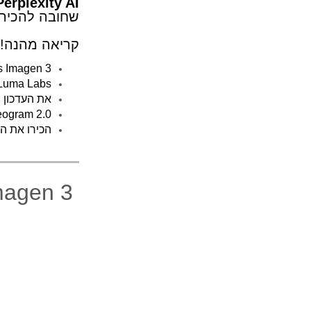
Perplexity AI לשיווק חכם בעסק ש
שחובה להכיר.
קריאה מהנה!
Google’s Imagen 3 גובר על
Luma Labs משיקה את eam Machine 1.5
את העדכון 
Ideogram 2.0 יוצא עם שדרוגים מש
הכירו את התוס