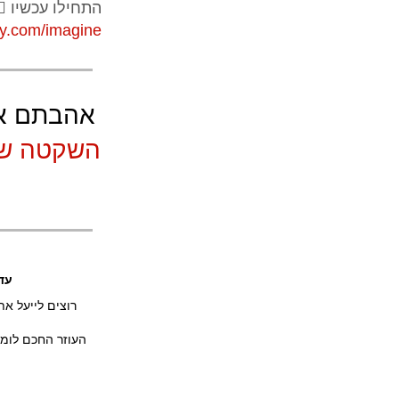
התחילו עכשיו 👇
ey.com/imagine
אהבתם את
השקטה של
עדיין ל
העוזר החכם לומד