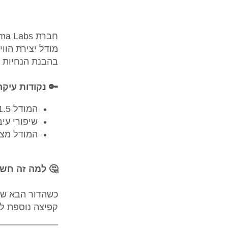
חברת Luma Labs השיקה את
בהבנת הנחיות ה
🔑 נקודות עיקר
המודל Dream Machine 1.5 מייצר קליפים איכותיים של 5 שניות מטקסט או תמונה.
שיפורי עי
המודל מצטי
🤔 למה זה חש
קפיצה נוספת לע