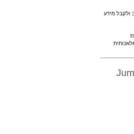
טיוב ולקבל מידע
קה פיצ׳ר בינה מלאכותית "Jump