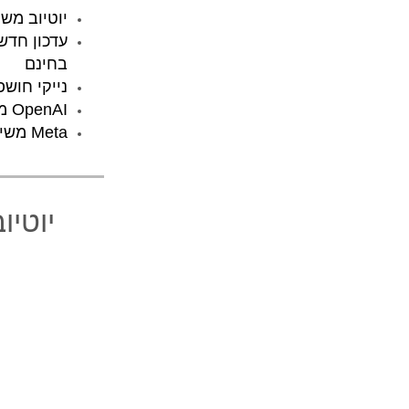
יוטיוב משיקה
בחינם
נייקי חושפת את
OpenAI מפתחת כלי חדש שמזהה תמונות שנוצרו על ידי בינה מלאכותית
Meta משיקה כלים קראיטיבים ליצירת מודעות המופעלות על ידי בינה מלאכותית