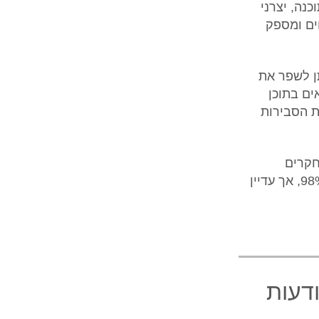
כנה, יצרני
ים ומספק
 שמטרתן לשפר את
וני מים (watermarks) בלתי נראים בתוכן
ת הסבירות
חקרים
הראשוניים, הכלי הצליח לזהות תמונות שנוצרו על ידי DALL-E 3 בדיוק של 98%, אך עדיין
ודעות