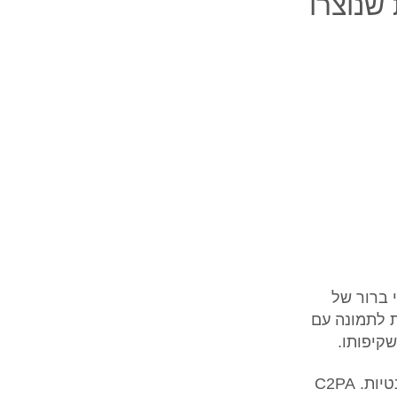
 שנוצרו
י ברור של
תוכן הופך להכרחי יותר מתמיד. OpenAI, נכנסת לתמונה עם
קיפותו.
OpenAI הצטרפה לוועד המנהל של C2PA – הקואליציה למובילות תוכן ואותנטיות. C2PA