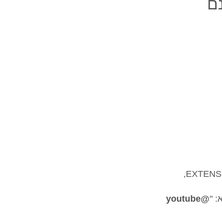
נם
לחצו על סמל ההגדרות הממוקם בתחתית משמאל, בחרו הרחבות/EXTENSION,
 "
@youtube