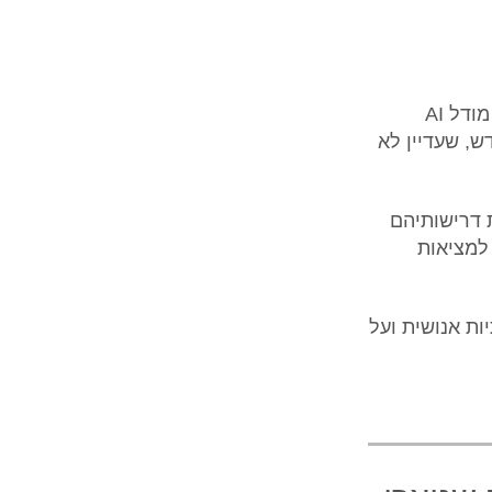
בעידן שבו טכנולוגיה וספורט נפגשים, נייקי לוקחת ״צעד קדימה״ עם פיתוח מודל AI
, שעדיין לא
צרו בהשראת דרישותיהם
חלומות למציאות
ות אנושית ועל