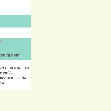
kenigf.com
היה ואתם פחות מעו
ללחוץ ע
במידה ותרצו לשת
בא