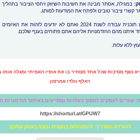
וק:
במגילה, אסתר מבינה את חשיבות השיווק ויחסי הציבור בתהליך 
ר קשרי ציבור טובים ולפתח את המודעות למותג.
אם עדיין אין לכם תוכנית עבודה לשנת 2024 ואתם לא יודעים לזהו
ד איתנו מהם ההזדמנויות אליהם אתם פתוחים בענף שלכם.
וץ ללא עלות.
א נשף מסיכות שכל אחד מסתיר בו את אופיו האמיתי ומגלה אותו 
ראלף וולדו אמרסון
: עוזרים לעסקים לחסוך בעלויות ומסייעים באיתור הזדמנויות ח
https://​shor​turl.at/GPUW7
להורדת המדריך: להתנהלות בנקאית נכונה בעסק שלכם