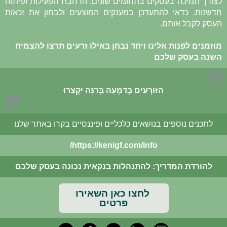
לצורך תמיכה בעסקים בתחומים שונים, הרחבת הפעילות ופיתוח
חדשנות. כדאי להתעדכן במענקים המוצעים ולבחון את זכאות
העסק לקבל אותם.
מוזמנים לפנות אלינו ויחד נבחן באילו זרעים תרצו להצמיח
השנה בעסק שלכם
הַזּוֹרְעִים בְּדִמְעָה בְּרִנָּה יִקְצֹרוּ
​לתכנים נוספים בנושאים כלכליים ופיננסיים בקרו באתר שלנו
https://kenigf.com/info/
להורדת המדריך: להתנהלות בנקאית נכונה בעסק שלכם
לחצו כאן השאירו
פרטים