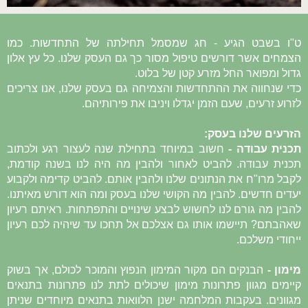
ט"ו בשבט הגיע - חג שמסמל תחילתה של התחדשות. כמו
הצמחים אשר דורשים טיפול מסור כך גם העסק שלנו. כל עץ אלון
גדול ומפואר החל מזרע קטן של בלוט.
כדי שנחווה את ההתחדשות והצמיחה גם בעסק שלנו, אנו צריכים
לזרוע זרעים, שעם הזמן יגדלו ויניבו את פירותיהם.
הזרעים שלנו בעסק:
תכנית עבודה -
חשוב במיוחד בתחילת שנה לעצור רגע ולכתוב
תכנית עבודה. להביט לאחור ולהבין מה היה לנו בשנה קודמת,
לקבל מרו"ח את הנתונים שלנו ולהבין אותם. להביט קדימה ולקבוע
יעדים חדשים. להבין מה הקושי שלנו בעסק ומה הוא דורש מאיתנו.
להבין מה גורם לנו לחשוש לבצע שינויים והתפתחות. ראיתם רעיון
שאהבתם? תיישמו אותו גם אצלכם אל תחכו עד שיהיה לכם רעיון
ייחודי משלכם.
מימון -
הבנקים הם מקור המימון הנפוץ והמוכר לכולם, אך בשוק
קיימים מגוון פתרונות מימון שיכולים לתת לנו פתרונות בתנאים
מגוונים. בעקבות המלחמה ישנן הלוואות בתנאים מיוחדים שניתן