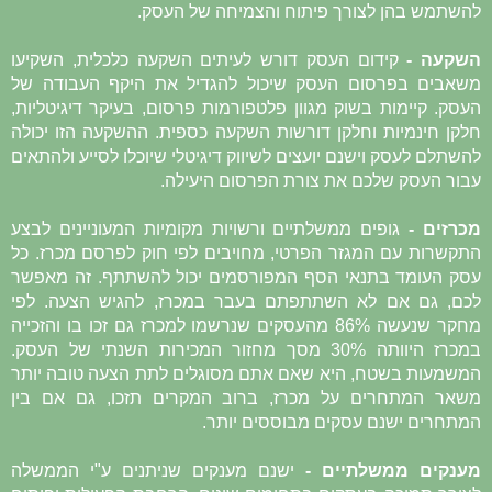
להשתמש בהן לצורך פיתוח והצמיחה של העסק.
השקעה -
קידום העסק דורש לעיתים השקעה כלכלית, השקיעו
משאבים בפרסום העסק שיכול להגדיל את היקף העבודה של
העסק. קיימות בשוק מגוון פלטפורמות פרסום, בעיקר דיגיטליות,
חלקן חינמיות וחלקן דורשות השקעה כספית. ההשקעה הזו יכולה
להשתלם לעסק וישנם יועצים לשיווק דיגיטלי שיוכלו לסייע ולהתאים
עבור העסק שלכם את צורת הפרסום היעילה.
מכרזים -
גופים ממשלתיים ורשויות מקומיות המעוניינים לבצע
התקשרות עם המגזר הפרטי, מחויבים לפי חוק לפרסם מכרז. כל
עסק העומד בתנאי הסף המפורסמים יכול להשתתף. זה מאפשר
לכם, גם אם לא השתתפתם בעבר במכרז, להגיש הצעה. לפי
מחקר שנעשה 86% מהעסקים שנרשמו למכרז גם זכו בו והזכייה
במכרז היוותה 30% מסך מחזור המכירות השנתי של העסק.
המשמעות בשטח, היא שאם אתם מסוגלים לתת הצעה טובה יותר
משאר המתחרים על מכרז, ברוב המקרים תזכו, גם אם בין
המתחרים ישנם עסקים מבוססים יותר.
מענקים ממשלתיים -
ישנם מענקים שניתנים ע"י הממשלה