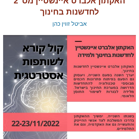
​האקתון אלברט איינשטיין מס' 2
לחדשנות בחינוך​
אביטל זווין כהן