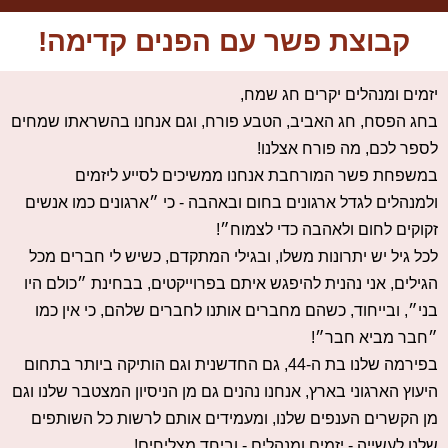
קבוצת פשר עם הפנים קדימה!
​יזמים ומנהלים יקרים חג שמח,
בחג הפסח, חג האביב, הטבע פורח, וגם אנחנו בהשראתו שמחים
לספר לכם, מה פורח אצלנו!
במשפחת פשר המורחבת אנחנו ממשיכים לסייע ליזמים
ולמנהלים לגדל ארגונים בחום ובאהבה - כי ״ארגונים כמו אנשים
זקוקים לחום ולאהבה כדי לצמוח״!
לכל גיל יש יתרונות משלו, ובגילי המתקדם, כשיש לי חברים מכל
הגילים, אני נהנית להיפגש איתם בפרוייקטים, בבחינת ״כולם היו
בני״, ובייחוד, כשהם מחברים אותנו לחברים שלהם, כי אין כמו
״חבר מביא חבר״!
בפירמה שלנו בת ה-44, גם החדשנית וגם הותיקה ביותר בתחום
היעוץ הארגוני בארץ, אנחנו נהנים גם מן הניסיון המצטבר שלנו וגם
מן הקשרים הענפים שלנו, ומעמידים אותם לרשות כל השותפים
שלנו לעשייה - יזמים ומנהלים - וביחד מצליחים!