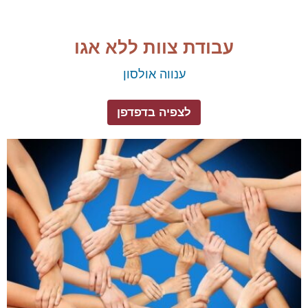
​עבודת צוות ללא אגו
​ענווה אולסון
לצפיה בדפדפן