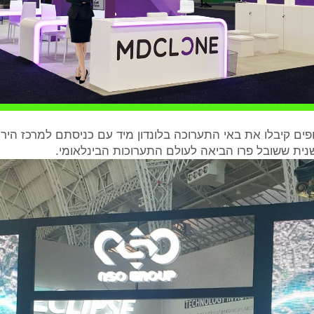
פים קיבלו את באי התערוכה בלונדון מיד עם כניסתם למרכז הירי
שנית ששובל פרו הביאה לעולם התערוכות הבינלאומי.