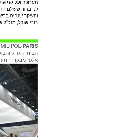
תערוכה ועל געגוע ל
לנו ברור שעולם הת
והעיקר שנהיה בריא
רובי שובל, מנכ"ל ש
​MILIPOL-
PARIS
אלפי מבקרי התערוכה. 330 מטר מרובע של תצוגה תדמיתית ותצו