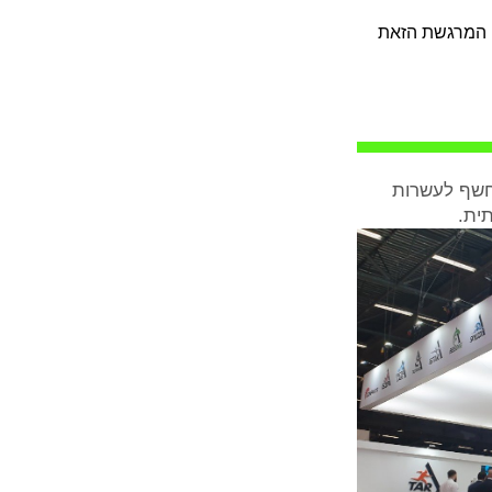
יה המרגשת הזאת
עית ונחשף לעשרות