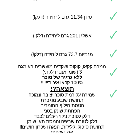
🗸
סידן 11.34 גרם ל יחידה (דלק!)
🗸
אשלגן 201 גרם ליחידה (דלק!)
🗸
מגנזיום 73.7 גרם ליחידה (דלק!)
ממרח קקאו, קוקוס ושקדים מועשרים באומגה
🗸
3 (שומן אנטי דלקתי)
ללא גרגיר של סוכר
100% קקאו איכותי!!!!!
תוצאה?!
🗸
שמירה על רמת סוכר יציבה ונמוכה
תחושת שובע מוגברת
הטסת חילוף החומרים
הפחתת שומן בטני
דלק לטובת ניקוי רעלים לכבד
דלק לטובת שריפה והמסת תאי שומן
תחושת סיפוק, קלילות, הנאה ושכרון חושים!!
אה, שכחתי