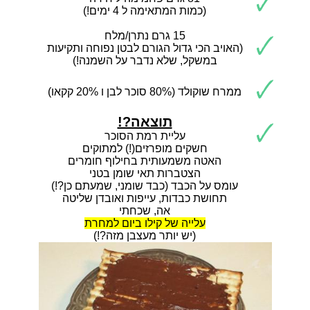
🗸
(כמות המתאימה ל 4 ימים!)
15 גרם נתרן/מלח
🗸
(האויב הכי גדול הגורם לבטן נפוחה ותקיעות
במשקל, שלא נדבר על השמנה!)
🗸
ממרח שוקולד (80% סוכר לבן ו 20% קקאו)
תוצאה?!
🗸
עליית רמת הסוכר
חשקים מופרזים(!) למתוקים
האטה משמעותית בחילוף חומרים
הצטברות תאי שומן בטני
עומס על הכבד (כבד שומני, שמעתם כן?!)
תחושת כבדות, עייפות ואובדן שליטה
אה, שכחתי
עלייה של קילו ביום למחרת
(יש יותר מעצבן מזה?!)